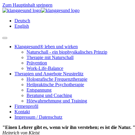
Zum Hauptinhalt springen
Deutsch
English
Klanggesund® leben und wirken
Naturschall - ein biophysikalisches Prinzip
Therapie mit Naturschall
Prävention
Work-Life-Balance
Therapien und Angebote Neustrelitz
Holografische Frequenztherapie
Heilpraktische Psychotherapie
Entspannung
Beratung und Coaching
Hörwahrnehmung und Training
Firmenprofil
Kontakt
Impressum / Datenschutz
"Einen Lehrer gibt es, wenn wir ihn verstehen; es ist die Natur. 
Heinrich von Kleist