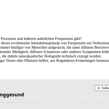
n Prozessen und äußeren natürlichen Frequenzen gibt?
au dieses evolutionäre Interaktionsprinzip von Frequenzen zur Verbess
er häufiger von Menschen aufgesucht, die unter diffusen Beschwerden
r mentaler Müdigkeit, diffusen Schmerzen oder anderen Symptomen leide
ie mittels naturakustischer Holografie technisch erzeugt werden.
r Tieren oder Pflanzen helfen, aus Regulations-Erstarrungen herausz