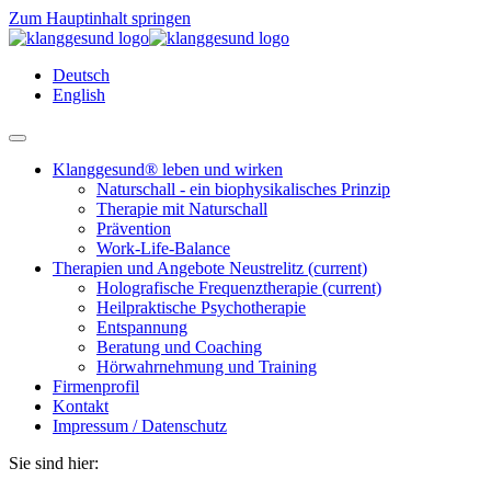
Zum Hauptinhalt springen
Deutsch
English
Klanggesund® leben und wirken
Naturschall - ein biophysikalisches Prinzip
Therapie mit Naturschall
Prävention
Work-Life-Balance
Therapien und Angebote Neustrelitz
(current)
Holografische Frequenztherapie
(current)
Heilpraktische Psychotherapie
Entspannung
Beratung und Coaching
Hörwahrnehmung und Training
Firmenprofil
Kontakt
Impressum / Datenschutz
Sie sind hier: